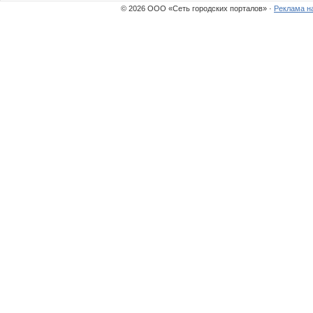
© 2026 ООО «Сеть городских порталов» ·
Реклама н